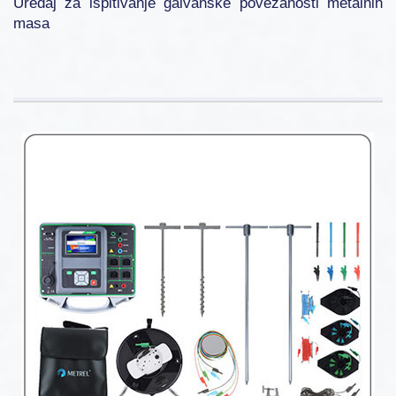
Uređaj za ispitivanje galvanske povezanosti metalnih
masa