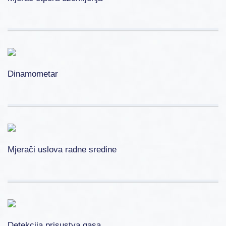
Dinamometar
Mjerači uslova radne sredine
Detekcija prisustva gasa